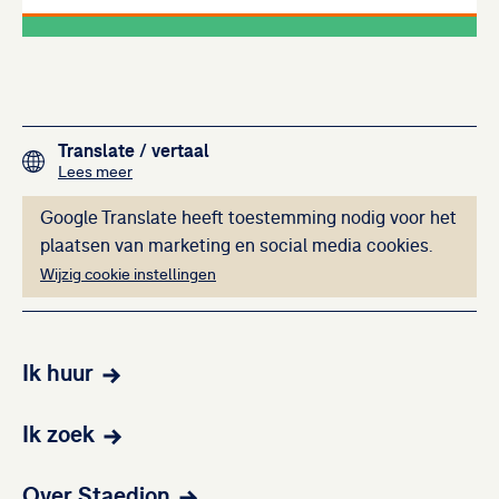
Gerelateerde artikelen
Footer navigation
Translate
/ vertaal
over het vertalen van de teksten op deze website me
Lees meer
Deze inhoud kan ni
Google Translate heeft toestemming nodig voor het
plaatsen van marketing en social media cookies.
Wijzig cookie instellingen
Ik huur
Ik zoek
Over Staedion