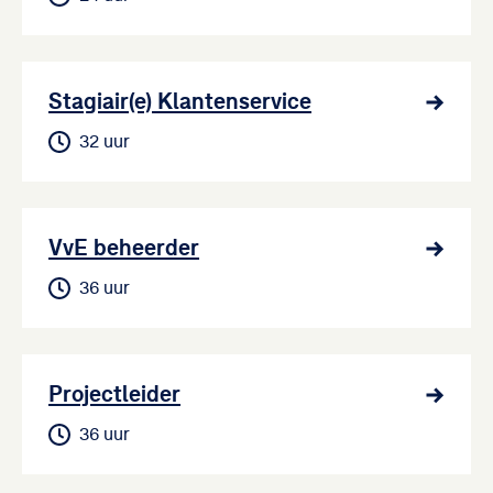
Stagiair(e) Klantenservice
32 uur
VvE beheerder
36 uur
Projectleider
36 uur