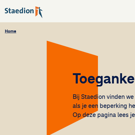
Home
Toegankel
Bij Staedion vinden we
als je een beperking he
Op deze pagina lees je