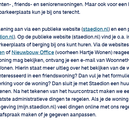
denten- , friends- en seniorenwoningen. Maar ook voor ee
 parkeerplaats kun je bij ons terecht.
lening aan via een publieke website (
staedion.nl
) en een 
dion.nl
). Op de publieke website (staedion.nl) vind je o.a.
rkeerplaats of berging bij ons kunt huren. Via de website
en
of
Nieuwbouw Office
(voorheen Hartje Wonen) reageer
e woning mag bekijken, ontvang je een e-mail van Woonne
n. Hierin staat meer uitleg over het bekijken van de w
nteresseerd in een friendswoning? Dan vul je het formuli
erking voor de woning? Dan sluit je met Staedion een huu
ekenen. Na het tekenen van het huurcontract maken we e
atste administratieve dingen te regelen. Als je de woning
geving (mijn.staedion.nl) veel dingen online met ons reg
ieafspraak maken of je gegeven aanpassen.