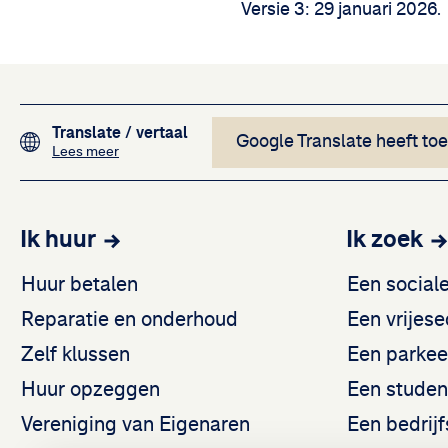
Versie 3: 29 januari 2026.
Footer navigation
Translate
/ vertaal
Google Translate heeft to
over het vertalen van de teksten op deze website me
Lees meer
Ik huur
Ik zoek
Huur betalen
Een social
Reparatie en onderhoud
Een vrijes
Zelf klussen
Een parkee
Huur opzeggen
Een stude
Vereniging van Eigenaren
Een bedrij