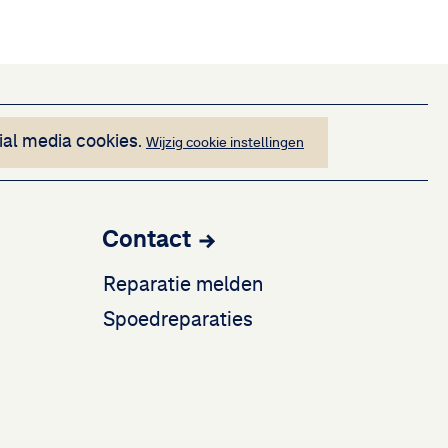
n niet worden weergegeven
ial media cookies.
Wijzig cookie instellingen
Contact
Reparatie melden
Spoedreparaties