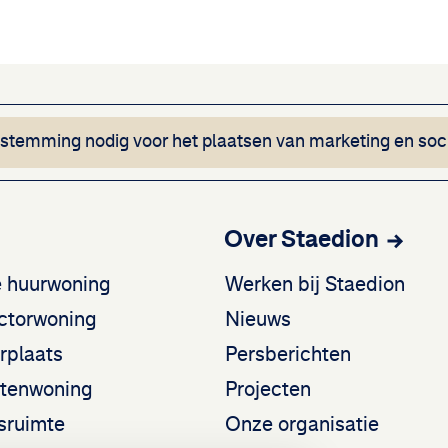
Deze inhoud ka
estemming nodig voor het plaatsen van marketing en soc
t Google Translate.
Over Staedion
e huurwoning
Werken bij Staedion
ectorwoning
Nieuws
rplaats
Persberichten
ntenwoning
Projecten
fsruimte
Onze organisatie