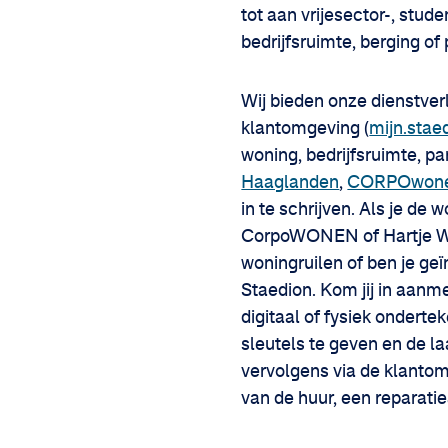
tot aan vrijesector-, stu
bedrijfsruimte, berging of
Wij bieden onze dienstver
klantomgeving (
mijn.stae
woning, bedrijfsruimte, pa
Haaglanden
,
CORPOwon
in te schrijven. Als je d
CorpoWONEN of Hartje Wone
woningruilen of ben je geï
Staedion. Kom jij in aanm
digitaal of fysiek ondert
sleutels te geven en de la
vervolgens via de klantom
van de huur, een reparat