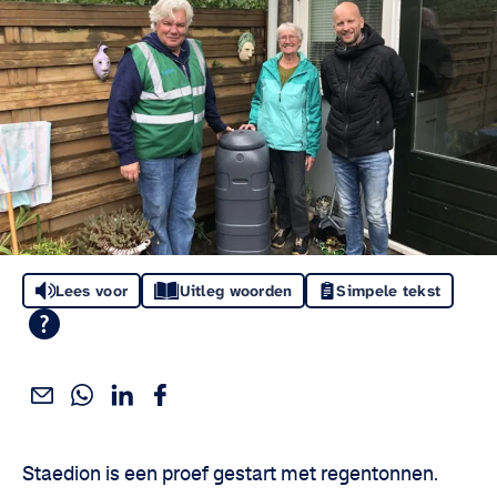
Lees voor
Uitleg woorden
Simpele tekst
Deel dit via WhatsApp
Deel dit via Linkedin
Deel dit via Facebook
Deel dit via e-mail
Deel het artikel:
Staedion is een proef gestart met regentonnen.