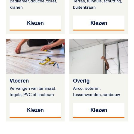
Badkamer, douche, toilet,
Terras, tuinhuis, schutting,
kranen
buitenkraan
Kiezen
Kiezen
Vloeren
Overig
Vervangen van laminaat,
Airco, isoleren,
tegels, PVC of linoleum
tussenwanden, aanbouw
Kiezen
Kiezen