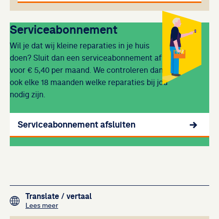
Uitgelicht
Serviceabonnement
Wil je dat wij kleine reparaties in je huis
doen? Sluit dan een serviceabonnement af
voor € 5,40 per maand. We controleren dan
ook elke 18 maanden welke reparaties bij jou
nodig zijn.
Serviceabonnement afsluiten
Gerelateerde artikelen
Footer navigation
Translate
/ vertaal
over het vertalen van de teksten op deze website me
Lees meer