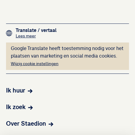
Uitgelicht
Gerelateerde artikelen
Footer navigation
Translate
/ vertaal
over het vertalen van de teksten op deze website me
Lees meer
Deze inhoud kan ni
Google Translate heeft toestemming nodig voor het
plaatsen van marketing en social media cookies.
Wijzig cookie instellingen
Ik huur
Ik zoek
Over Staedion