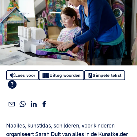
Lees voor
Uitleg woorden
Simpele tekst
Deel dit via WhatsApp
Deel dit via Linkedin
Deel dit via Facebook
Deel dit via e-mail
Deel het artikel:
Naailes, kunstklas, schilderen, voor kinderen
organiseert Sarah Duit van alles in de Kunstkelder