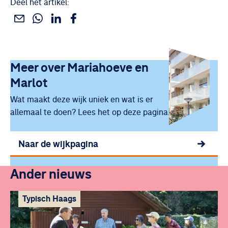
Deel het artikel:
Deel dit via WhatsApp
Deel dit via Linkedin
Deel dit via Facebook
Deel dit via e-mail
Uitgelicht
Meer over
Mariahoeve en
Marlot
Wat maakt deze wijk uniek en wat is er
allemaal te doen? Lees het op deze pagina.
Naar de wijkpagina
Ander nieuws
Typisch Haags