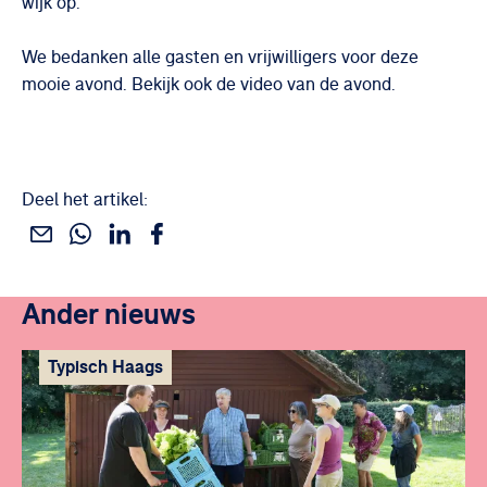
wijk op.
We bedanken alle gasten en vrijwilligers voor deze
Deze inhoud kan niet worden
mooie avond. Bekijk ook de video van de avond.
weergegeven
Accepteer onze marketing en social media cookies
om deze inhoud te bekijken
Deel het artikel:
Wijzig cookie instellingen
Deel dit via WhatsApp
Deel dit via Linkedin
Deel dit via Facebook
Deel dit via e-mail
Ander nieuws
Typisch Haags