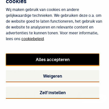
cookies
Wijken
Wij maken gebruik van cookies en andere
gelijkwaardige technieken. We gebruiken deze o.a. om
de website goed te laten functioneren, het gebruik van
Meedoen
de website te analyseren en relevante content en
advertenties te kunnen tonen. Voor meer informatie,
lees ons
cookiebeleid
.
Cookiebeleid
Privacybeleid
Alles accepteren
Disclaimer
Toegankelijkheid
Weigeren
Cookie-instellingen
Zelf instellen
Staedion op Facebook
Staedion op Twitter
Staedion op Instagram
Staedion op LinkedIn
Contact