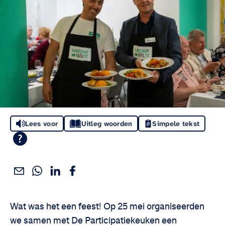
Lees voor
Uitleg woorden
Simpele tekst
Deel dit via WhatsApp
Deel dit via Linkedin
Deel dit via Facebook
Deel dit via e-mail
Deel het artikel:
Wat was het een feest! Op 25 mei organiseerden
we samen met De Participatiekeuken een