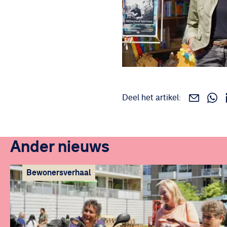
Deel het artikel:
Deel 
Deel dit v
Ander nieuws
Bewonersverhaal