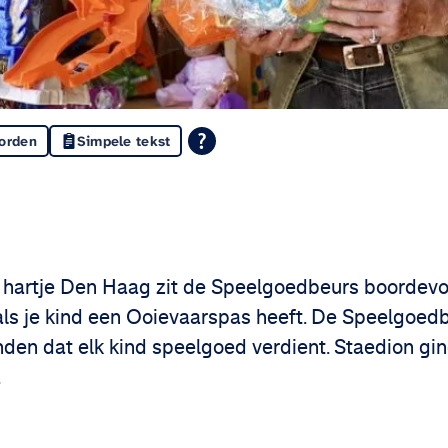
oorden
Simpele tekst
din
 Facebook
 hartje Den Haag zit de Speelgoedbeurs boordevo
n als je kind een Ooievaarspas heeft. De Speelgoe
vinden dat elk kind speelgoed verdient. Staedion gi
.