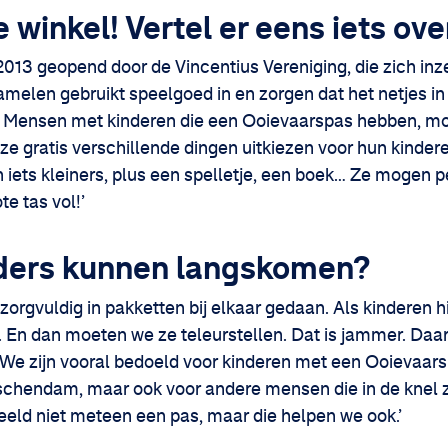
winkel! Vertel er eens iets ove
2013 geopend door de Vincentius Vereniging, die zich inz
melen gebruikt speelgoed in en zorgen dat het netjes in
d. Mensen met kinderen die een Ooievaarspas hebben, mo
 gratis verschillende dingen uitkiezen voor hun kindere
 iets kleiners, plus een spelletje, een boek… Ze mogen pe
e tas vol!’
uders kunnen langskomen?
zorgvuldig in pakketten bij elkaar gedaan. Als kinderen 
n. En dan moeten we ze teleurstellen. Dat is jammer. Daa
 We zijn vooral bedoeld voor kinderen met een Ooievaar
dschendam, maar ook voor andere mensen die in de knel zi
eld niet meteen een pas, maar die helpen we ook.’