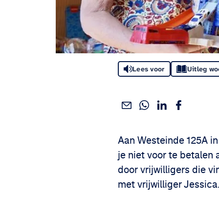
Lees voor
Uitleg w
Deel dit via WhatsApp
Deel dit via Linke
Deel dit via
Deel dit via e-mail
Deel het artikel:
Aan Westeinde 125A in
je niet voor te betale
door vrijwilligers die 
met vrijwilliger Jessica