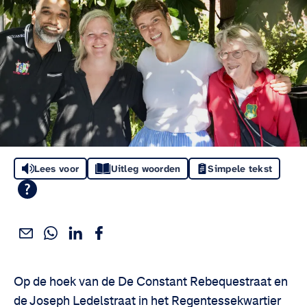
Lees voor
Uitleg woorden
Simpele tekst
Deel dit via WhatsApp
Deel dit via Linkedin
Deel dit via Facebook
Deel dit via e-mail
Deel het artikel:
Op de hoek van de De Constant Rebequestraat en
de Joseph Ledelstraat in het Regentessekwartier