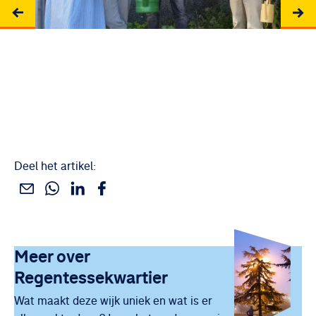
Deel het artikel:
Deel dit via WhatsApp
Deel dit via Linkedin
Deel dit via Facebook
Deel dit via e-mail
Uitgelicht
Meer over
Regentessekwartier
Wat maakt deze wijk uniek en wat is er