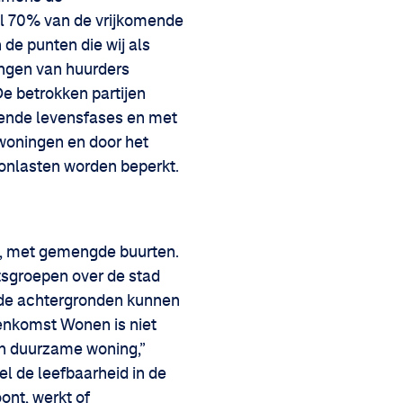
al 70% van de vrijkomende
e punten die wij als
angen van huurders
De betrokken partijen
lende levensfases en met
woningen en door het
onlasten worden beperkt.
n, met gemengde buurten.
tsgroepen over de stad
nde achtergronden kunnen
enkomst Wonen is niet
en duurzame woning,”
l de leefbaarheid in de
ont, werkt of