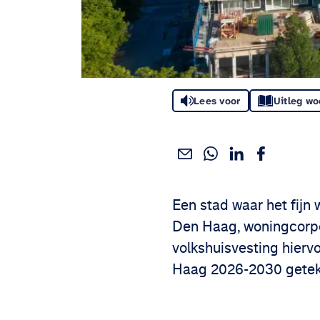
Lees voor
Uitleg w
Deel dit via WhatsApp
Deel dit via Linke
Deel dit via
Deel dit via e-mail
Deel het artikel:
Een stad waar het fijn 
Den Haag, woningcorpor
volkshuisvesting hier
Haag 2026-2030 gete