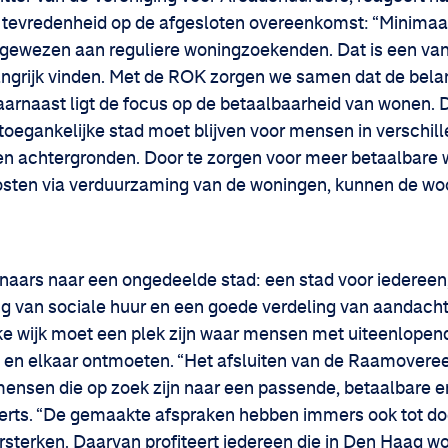
 tevredenheid op de afgesloten overeenkomst: “Minima
ewezen aan reguliere woningzoekenden. Dat is een van d
angrijk vinden. Met de ROK zorgen we samen dat de bel
Daarnaast ligt de focus op de betaalbaarheid van wonen. 
toegankelijke stad moet blijven voor mensen in verschil
n achtergronden. Door te zorgen voor meer betaalbare 
osten via verduurzaming van de woningen, kunnen de wo
naars naar een ongedeelde stad: een stad voor iederee
ng van sociale huur en een goede verdeling van aandach
lke wijk moet een plek zijn waar mensen met uiteenlope
 en elkaar ontmoeten. “Het afsluiten van de Raamovere
mensen die op zoek zijn naar een passende, betaalbare 
rts. “De gemaakte afspraken hebben immers ook tot doe
rsterken. Daarvan profiteert iedereen die in Den Haag wo