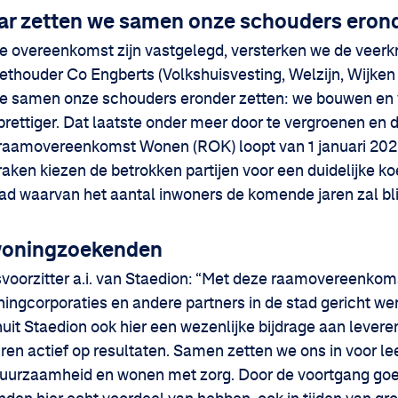
aar zetten we samen onze schouders eron
de overeenkomst zijn vastgelegd, versterken we de veerk
 wethouder Co Engberts (Volkshuisvesting, Welzijn, Wijken
 we samen onze schouders eronder zetten: we bouwen en
rettiger. Dat laatste onder meer door te vergroenen en 
raamovereenkomst Wonen (ROK) loopt van 1 januari 202
aken kiezen de betrokken partijen voor een duidelijke koe
tad waarvan het aantal inwoners de komende jaren zal bli
 woningzoekenden
svoorzitter a.i. van Staedion: “Met deze raamovereenk
gcorporaties en andere partners in de stad gericht wer
it Staedion ook hier een wezenlijke bijdrage aan levere
en actief op resultaten. Samen zetten we ons in voor le
 duurzaamheid en wonen met zorg. Door de voortgang goe