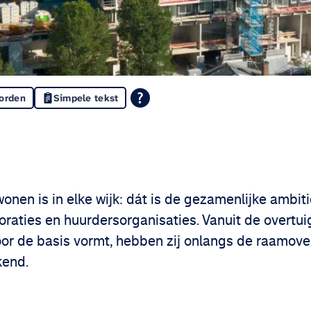
oorden
Simpele tekst
din
 Facebook
wonen is in elke wijk: dát is de gezamenlijke ambi
aties en huurdersorganisaties. Vanuit de overtui
voor de basis vormt, hebben zij onlangs de raam
kend.