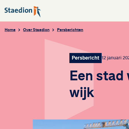
Home
Over Staedion
Persberichten
Persbericht
12 januari 20
Een stad 
wijk