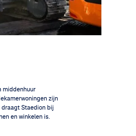
en middenhuur
riekamerwoningen zijn
 draagt Staedion bij
nen en winkelen is.