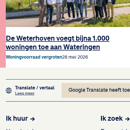
De Weterhoven voegt bijna 1.000
woningen toe aan Wateringen
Woningvoorraad vergroten
28 mei 2026
Footer navigation
Translate
/ vertaal
Google Translate heeft to
over het vertalen van de teksten op deze website me
Lees meer
Ik huur
Ik zoek