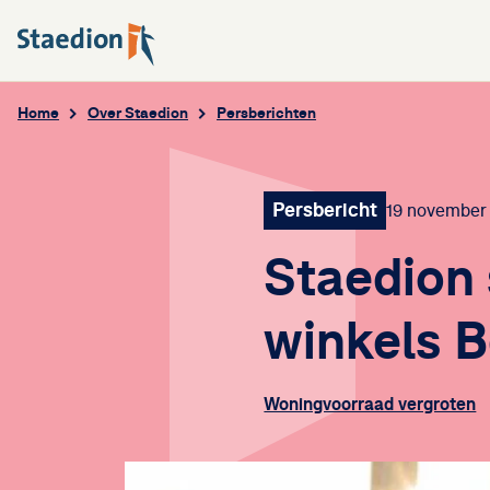
Home
Over Staedion
Persberichten
Persbericht
19 november
Staedion
winkels B
Woningvoorraad vergroten