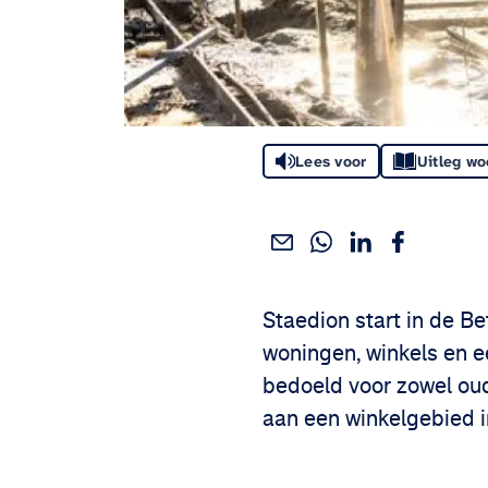
Lees voor
Uitleg w
Deel dit via WhatsApp
Deel dit via Linke
Deel dit via
Deel dit via e-mail
Deel het artikel:
Staedion start in de B
woningen, winkels en 
bedoeld voor zowel oud
aan een winkelgebied i