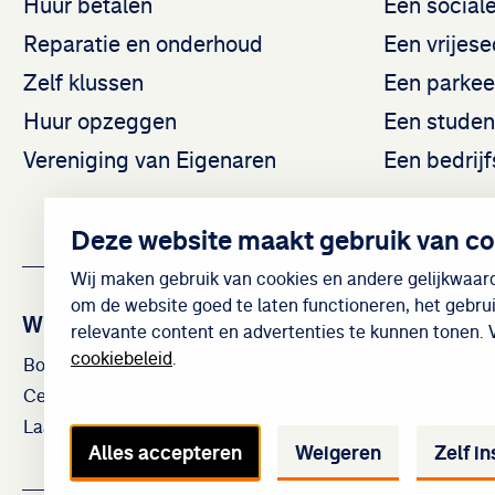
Huur betalen
Een social
Reparatie en onderhoud
Een vrijes
Zelf klussen
Een parkee
Huur opzeggen
Een stude
Vereniging van Eigenaren
Een bedrij
Deze website maakt gebruik van co
Wij maken gebruik van cookies en andere gelijkwaar
om de website goed te laten functioneren, het gebru
Wijken
relevante content en advertenties te kunnen tonen. 
cookiebeleid
.
Bouwlust en Vrederust
Mariahoeve e
Centrum
Moerwijk
Laakkwartier en Spoorwijk
Morgenstond
Alles accepteren
Weigeren
Zelf in