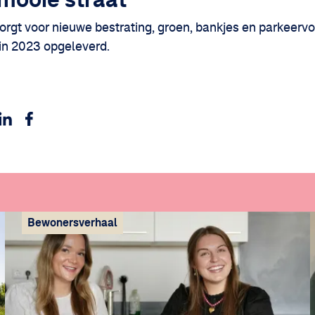
gt voor nieuwe bestrating, groen, bankjes en parkeerv
in 2023 opgeleverd.
dit via WhatsApp
Deel dit via Linkedin
Deel dit via Facebook
ia e-mail
Bewonersverhaal