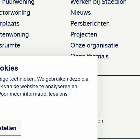
e huurwoning
Werken bij Staedion
ectorwoning
Nieuws
rplaats
Persberichten
ntenwoning
Projecten
fsruimte
Onze organisatie
Onze thema's
okies
dige technieken. We gebruiken deze o.a.
ik van de website te analyseren en
Voor meer informatie, lees ons
n Marlot
Waldeck
Ypenburg
Overige wijken
stellen