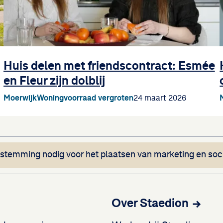
Huis delen met friendscontract: Esmée
en Fleur zijn dolblij
Moerwijk
Woningvoorraad vergroten
24 maart 2026
Deze inhoud ka
estemming nodig voor het plaatsen van marketing en soc
t Google Translate.
Over Staedion