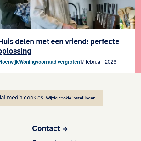
Huis delen met een vriend: perfecte
oplossing
Moerwijk
Woningvoorraad vergroten
17 februari 2026
n niet worden weergegeven
ial media cookies.
Wijzig cookie instellingen
Contact