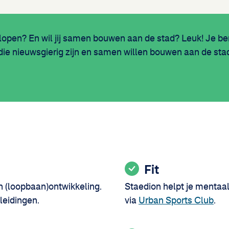
open? En wil jij samen bouwen aan de stad? Leuk! Je bent
e nieuwsgierig zijn en samen willen bouwen aan de stad,
Fit
gen (loopbaan)ontwikkeling.
Staedion helpt je mentaal 
pleidingen.
via
Urban Sports Club
.