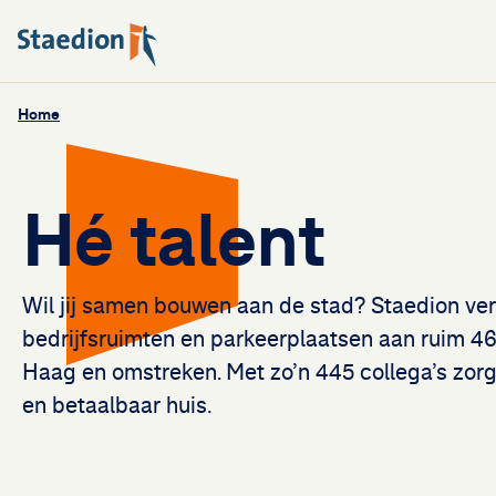
Home
Hé talent
Wil jij samen bouwen aan de stad? Staedion verh
bedrijfsruimten en parkeerplaatsen aan ruim 4
Haag en omstreken. Met zo’n 445 collega’s zorg
en betaalbaar huis.