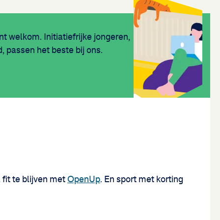
 welkom. Initiatiefrijke jongeren,
 passen het beste bij ons.
fit te blijven met
OpenUp
. En sport met korting