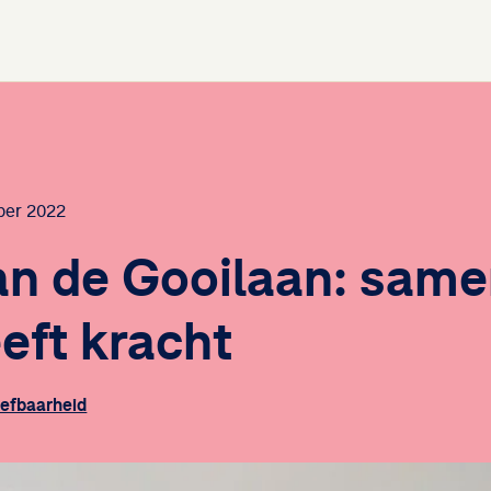
ber 2022
an de Gooilaan: same
eft kracht
efbaarheid