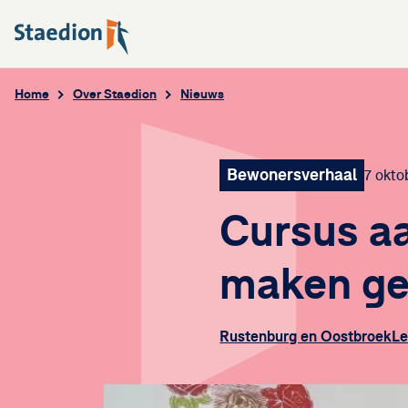
Home
Over Staedion
Nieuws
Bewonersverhaal
7 okto
Cursus a
maken ge
Rustenburg en Oostbroek
Le