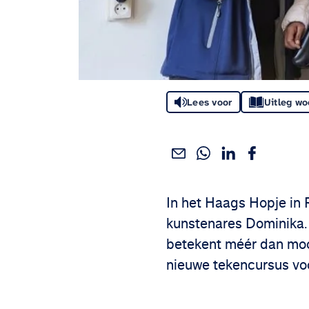
Lees voor
Uitleg w
Deel dit via WhatsApp
Deel dit via Linke
Deel dit via
Deel dit via e-mail
Deel het artikel:
In het Haags Hopje in 
kunstenares Dominika. 
betekent méér dan mooi
nieuwe tekencursus vo