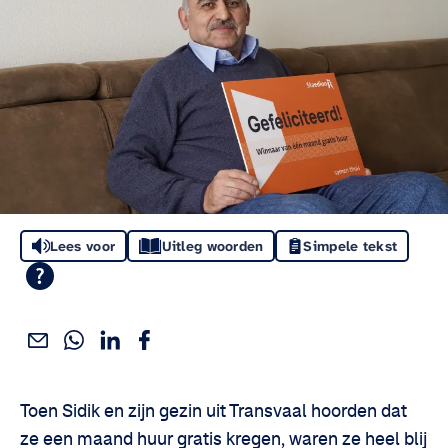
Lees voor
Uitleg woorden
Simpele tekst
Deel dit via WhatsApp
Deel dit via Linkedin
Deel dit via Facebook
Deel dit via e-mail
Deel het artikel:
Toen Sidik en zijn gezin uit Transvaal hoorden dat
ze een maand huur gratis kregen, waren ze heel blij