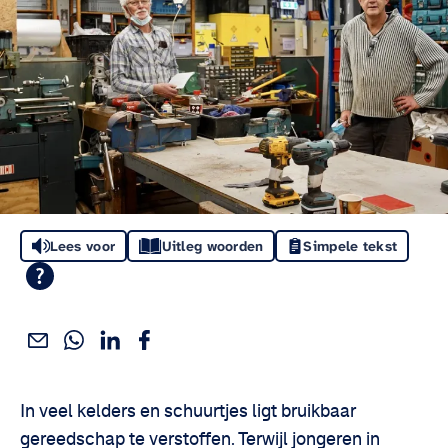
Lees voor
Uitleg woorden
Simpele tekst
Deel dit via WhatsApp
Deel dit via Linkedin
Deel dit via Facebook
Deel dit via e-mail
Deel het artikel:
In veel kelders en schuurtjes ligt bruikbaar
gereedschap te verstoffen. Terwijl jongeren in