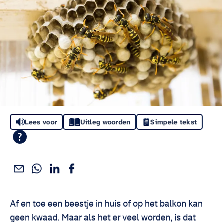
Lees voor
Uitleg woorden
Simpele tekst
Deel dit via WhatsApp
Deel dit via Linkedin
Deel dit via Facebook
Deel dit via e-mail
Deel het artikel:
Af en toe een beestje in huis of op het balkon kan
geen kwaad. Maar als het er veel worden, is dat