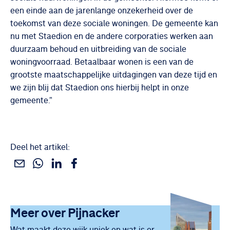
een einde aan de jarenlange onzekerheid over de
toekomst van deze sociale woningen. De gemeente kan
nu met Staedion en de andere corporaties werken aan
duurzaam behoud en uitbreiding van de sociale
woningvoorraad. Betaalbaar wonen is een van de
grootste maatschappelijke uitdagingen van deze tijd en
we zijn blij dat Staedion ons hierbij helpt in onze
gemeente."
Deel het artikel:
Deel dit via WhatsApp
Deel dit via Linkedin
Deel dit via Facebook
Deel dit via e-mail
Uitgelicht
Meer over
Pijnacker
Wat maakt deze wijk uniek en wat is er