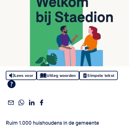
Lees voor
Uitleg woorden
Simpele tekst
Deel dit via WhatsApp
Deel dit via Linkedin
Deel dit via Facebook
Deel dit via e-mail
Deel het artikel:
Ruim 1.000 huishoudens in de gemeente