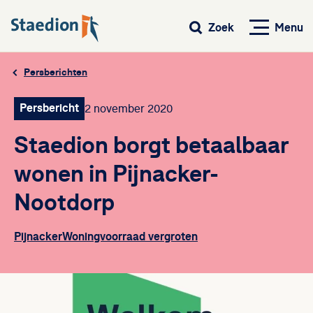
Menu
Zoek
Persberichten
Persbericht
2 november 2020
Staedion borgt betaalbaar
wonen in Pijnacker-
Nootdorp
Pijnacker
Woningvoorraad vergroten