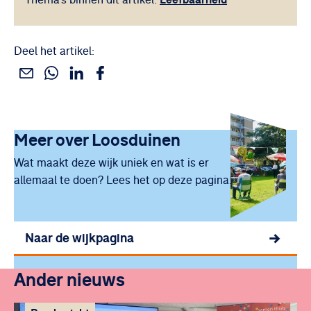
Deel het artikel:
Deel dit via WhatsApp
Deel dit via Linkedin
Deel dit via Facebook
Deel dit via e-mail
Uitgelicht
Meer over
Loosduinen
Wat maakt deze wijk uniek en wat is er
allemaal te doen? Lees het op deze pagina.
Naar de wijkpagina
Ander nieuws