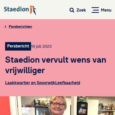
Menu
Zoek
Persberichten
Persbericht
10 juli 2023
Staedion vervult wens van
vrijwilliger
Laakkwartier en Spoorwijk
Leefbaarheid