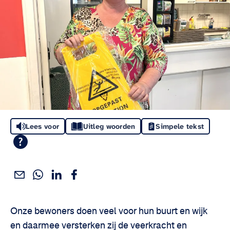
Lees voor
Uitleg woorden
Simpele tekst
Deel dit via WhatsApp
Deel dit via Linkedin
Deel dit via Facebook
Deel dit via e-mail
Deel het artikel:
Onze bewoners doen veel voor hun buurt en wijk
en daarmee versterken zij de veerkracht en