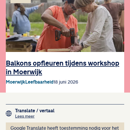
Balkons opfleuren tijdens workshop
in Moerwijk
Moerwijk
Leefbaarheid
18 juni 2026
Footer navigation
Translate
/ vertaal
over het vertalen van de teksten op deze website me
Lees meer
Deze inhoud kan ni
Google Translate heeft toestemming nodig voor het