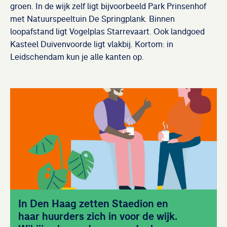
groen. In de wijk zelf ligt bijvoorbeeld Park Prinsenhof
met Natuurspeeltuin De Springplank. Binnen
loopafstand ligt Vogelplas Starrevaart. Ook landgoed
Kasteel Duivenvoorde ligt vlakbij. Kortom: in
Leidschendam kun je alle kanten op.
In Den Haag zetten Staedion en
haar huurders zich in voor de wijk.