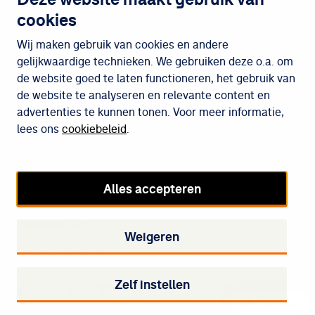
cookies
Wijken
Wij maken gebruik van cookies en andere
gelijkwaardige technieken. We gebruiken deze o.a. om
de website goed te laten functioneren, het gebruik van
Meedoen
de website te analyseren en relevante content en
advertenties te kunnen tonen. Voor meer informatie,
lees ons
cookiebeleid
.
Cookiebeleid
Privacybeleid
Alles accepteren
Disclaimer
Toegankelijkheid
Weigeren
Cookie-instellingen
Zelf instellen
Staedion op Facebook
Staedion op Twitter
Staedion op Instagram
Staedion op LinkedIn
Contact