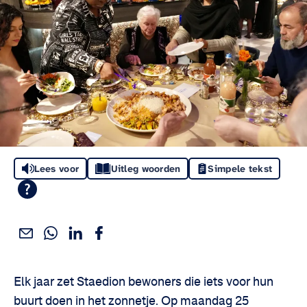
Lees voor
Uitleg woorden
Simpele tekst
Deel dit via WhatsApp
Deel dit via Linkedin
Deel dit via Facebook
Deel dit via e-mail
Deel het artikel:
Elk jaar zet Staedion bewoners die iets voor hun
buurt doen in het zonnetje. Op maandag 25