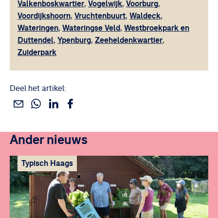
Valkenboskwartier
Vogelwijk
Voorburg
,
,
,
Voordijkshoorn
Vruchtenbuurt
Waldeck
,
,
,
Wateringen
Wateringse Veld
Westbroekpark en
,
,
Duttendel
Ypenburg
Zeeheldenkwartier
,
,
,
Zuiderpark
Deel het artikel:
Deel dit via WhatsApp
Deel dit via Linkedin
Deel dit via Facebook
Deel dit via e-mail
Ander nieuws
Typisch Haags