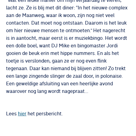
“Wat een leuke manier om mijn verjaardag te vieren,”
lacht ze. Ze is blij met dit diner: “In het nieuwe complex
aan de Maanweg, waar ik woon, zijn nog niet veel
contacten. Dat moet nog ontstaan. Daarom is het leuk
om hier nieuwe mensen te ontmoeten.” Het nagerecht
is in aantocht, maar eerst is er muziekbingo. Het wordt
een dolle boel, want DJ Mike en bingomaster Jordi
gooien de beuk erin met hippe nummers. En als het
toetje is verslonden, gaan ze er nog even flink
tegenaan. Daar kan niemand bij blijven zitten! Zo trekt
een lange zingende slinger de zaal door, in polonaise.
Een geweldige afsluiting van een heerlijke avond
waarover nog lang wordt nagepraat...
Deze inhoud kan niet worden
Lees
hier
het persbericht.
weergegeven
Accepteer onze marketing en social media cookies