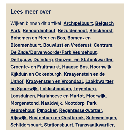
Lees meer over
Archipelbuurt
Belgisch
Wijken binnen dit artikel:
,
Park
Benoordenhout
Bezuidenhout
Binckhorst
,
,
,
,
Bohemen en Meer en Bos
Bomen- en
,
Bloemenbuurt
Bouwlust en Vrederust
Centrum
,
,
,
De Zijde/Duivenvoorde/Park Veursehout
,
Delfgauw
Duindorp
Geuzen- en Statenkwartier
,
,
,
Groente- en Fruitmarkt
Haagse Bos
Hoornwijk
,
,
,
Kijkduin en Ockenburgh
Kraayenstein en de
,
Uithof
Kraayenstein en Vroondaal
Laakkwartier
,
,
en Spoorwijk
Leidschendam
Leyenburg
,
,
,
Loosduinen
Mariahoeve en Marlot
Moerwijk
,
,
,
Morgenstond
Naaldwijk
Nootdorp
Park
,
,
,
Veursehout
Pijnacker
Regentessekwartier
,
,
,
Rijswijk
Rustenburg en Oostbroek
Scheveningen
,
,
,
Schildersbuurt
Stationsbuurt
Transvaalkwartier
,
,
,