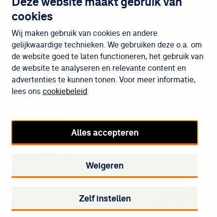
Deze website maakt gebruik van
cookies
Wijken
Wij maken gebruik van cookies en andere
gelijkwaardige technieken. We gebruiken deze o.a. om
de website goed te laten functioneren, het gebruik van
Meedoen
de website te analyseren en relevante content en
advertenties te kunnen tonen. Voor meer informatie,
lees ons
cookiebeleid
.
Cookiebeleid
Privacybeleid
Alles accepteren
Disclaimer
Toegankelijkheid
Weigeren
Cookie-instellingen
Zelf instellen
Staedion op Facebook
Staedion op Twitter
Staedion op Instagram
Staedion op LinkedIn
Contact