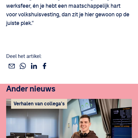
werksfeer, én je hebt een maatschappelijk hart
voor volkshuisvesting, dan zit je hier gewoon op de
Deze inhoud kan niet worden
juiste plek."
weergegeven
Accepteer onze marketing en social media cookies
om deze inhoud te bekijken
Deel het artikel:
Wijzig cookie instellingen
Deel dit via WhatsApp
Deel dit via Linkedin
Deel dit via Facebook
Deel dit via e-mail
Ander nieuws
Verhalen van collega's