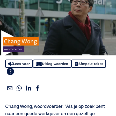
Lees voor
Uitleg woorden
Simpele tekst
Deel dit via WhatsApp
Deel dit via Linkedin
Deel dit via Facebook
Deel dit via e-mail
Deel het artikel:
Chang Wong, woordvoerder: "Als je op zoek bent
naar een goede werkgever en een gezellige