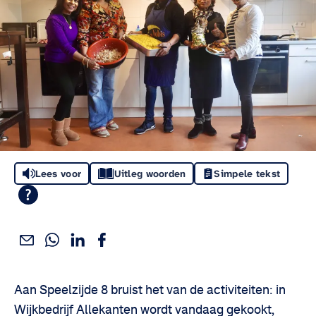
Lees voor
Uitleg woorden
Simpele tekst
Deel dit via WhatsApp
Deel dit via Linkedin
Deel dit via Facebook
Deel dit via e-mail
Deel het artikel:
Aan Speelzijde 8 bruist het van de activiteiten: in
Wijkbedrijf Allekanten wordt vandaag gekookt,