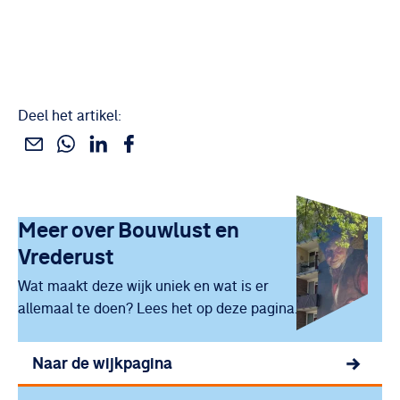
Deel het artikel:
Deel dit via WhatsApp
Deel dit via Linkedin
Deel dit via Facebook
Deel dit via e-mail
Uitgelicht
Meer over
Bouwlust en
Vrederust
Wat maakt deze wijk uniek en wat is er
allemaal te doen? Lees het op deze pagina.
Naar de wijkpagina