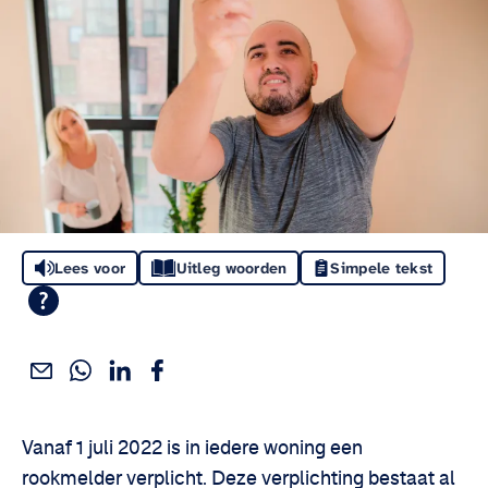
Lees voor
Uitleg woorden
Simpele tekst
Deel dit via WhatsApp
Deel dit via Linkedin
Deel dit via Facebook
Deel dit via e-mail
Deel het artikel:
Vanaf 1 juli 2022 is in iedere woning een
rookmelder verplicht. Deze verplichting bestaat al