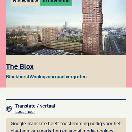
Nieuwbouw
In uitvoering
The Blox
Binckhorst
Woningvoorraad vergroten
Footer navigation
Translate
/ vertaal
over het vertalen van de teksten op deze website me
Lees meer
Deze inhoud kan ni
Google Translate heeft toestemming nodig voor het
plaatsen van marketing en social media cookies.