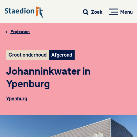
Menu
Zoek
Projecten
Groot onderhoud
Afgerond
Johanninkwater in
Ypenburg
Ypenburg