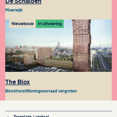
De Schaloen
Moerwijk
Nieuwbouw
In uitvoering
The Blox
Binckhorst
Woningvoorraad vergroten
Footer navigation