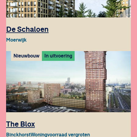
De Schaloen
Moerwijk
Nieuwbouw
In uitvoering
The Blox
Binckhorst
Woningvoorraad vergroten