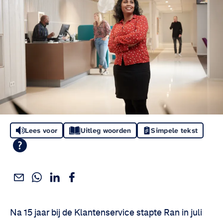
Lees voor
Uitleg woorden
Simpele tekst
Deel dit via WhatsApp
Deel dit via Linkedin
Deel dit via Facebook
Deel dit via e-mail
Deel het artikel:
Na 15 jaar bij de Klantenservice stapte Ran in juli