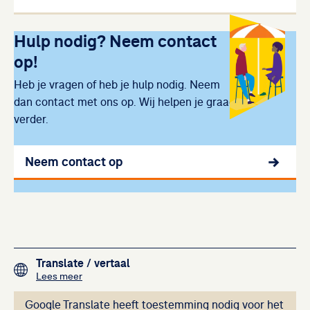
Uitgelicht
Hulp nodig? Neem contact
op!
Heb je vragen of heb je hulp nodig. Neem
dan contact met ons op. Wij helpen je graag
verder.
Neem contact op
Footer navigation
Translate
/ vertaal
over het vertalen van de teksten op deze website me
Lees meer
Deze inhoud kan ni
Google Translate heeft toestemming nodig voor het